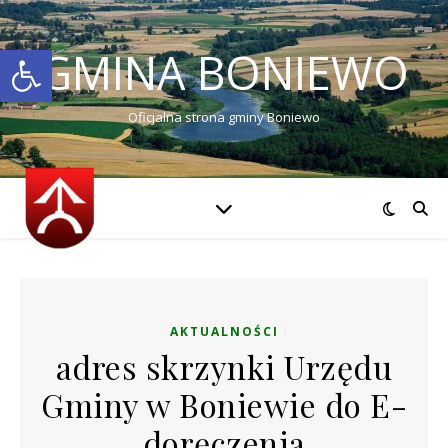
Otwórz pasek narzędzi
GMINA BONIEWO
Oficjalna strona gminy Boniewo
AKTUALNOŚCI
adres skrzynki Urzędu
Gminy w Boniewie do E-
doręczenia