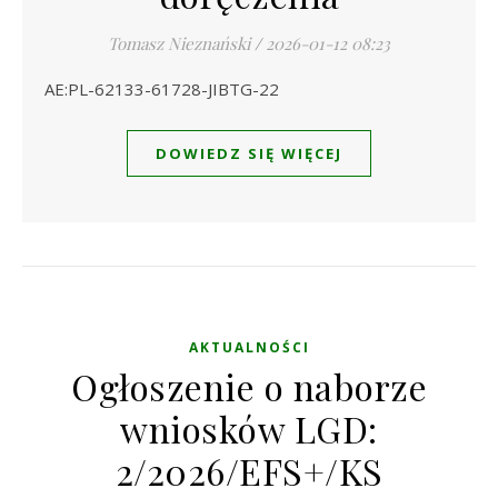
Tomasz Nieznański
/
2026-01-12 08:23
AE:PL-62133-61728-JIBTG-22
DOWIEDZ SIĘ WIĘCEJ
AKTUALNOŚCI
Ogłoszenie o naborze
wniosków LGD:
2/2026/EFS+/KS