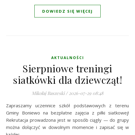
DOWIEDZ SIĘ WIĘCEJ
AKTUALNOŚCI
Sierpniowe treningi
siatkówki dla dziewcząt!
Mikołaj Baszeski
/
2026-07-29 08:48
Zapraszamy uczennice szkół podstawowych z terenu
Gminy Boniewo na bezpłatne zajęcia z piłki siatkowej!
Rekrutacja prowadzona jest w sposób ciągły — do grupy
można dołączyć w dowolnym momencie i zapisać się w
każdej…