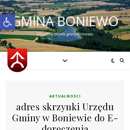
Otwórz pasek narzędzi
GMINA BONIEWO
Oficjalna strona gminy Boniewo
AKTUALNOŚCI
adres skrzynki Urzędu
Gminy w Boniewie do E-
doręczenia