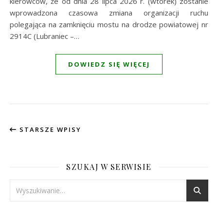
kierowców, że od dnia 28 lipca 2026 r. (wtorek) zostanie
wprowadzona czasowa zmiana organizacji ruchu
polegająca na zamknięciu mostu na drodze powiatowej nr
2914C (Lubraniec –…
DOWIEDZ SIĘ WIĘCEJ
STARSZE WPISY
SZUKAJ W SERWISIE