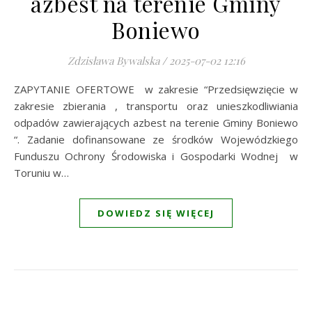
azbest na terenie Gminy
Boniewo
Zdzisława Bywalska
/
2025-07-02 12:16
ZAPYTANIE OFERTOWE w zakresie “Przedsięwzięcie w
zakresie zbierania , transportu oraz unieszkodliwiania
odpadów zawierających azbest na terenie Gminy Boniewo
“. Zadanie dofinansowane ze środków Wojewódzkiego
Funduszu Ochrony Środowiska i Gospodarki Wodnej w
Toruniu w…
DOWIEDZ SIĘ WIĘCEJ