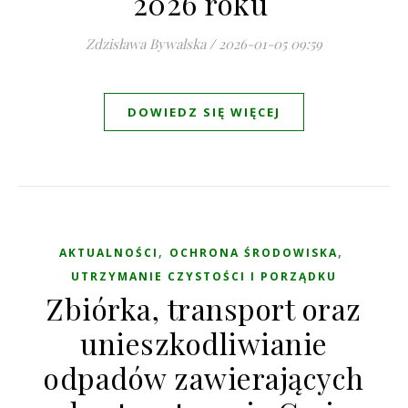
2026 roku
Zdzisława Bywalska
/
2026-01-05 09:59
DOWIEDZ SIĘ WIĘCEJ
,
,
AKTUALNOŚCI
OCHRONA ŚRODOWISKA
UTRZYMANIE CZYSTOŚCI I PORZĄDKU
Zbiórka, transport oraz
unieszkodliwianie
odpadów zawierających