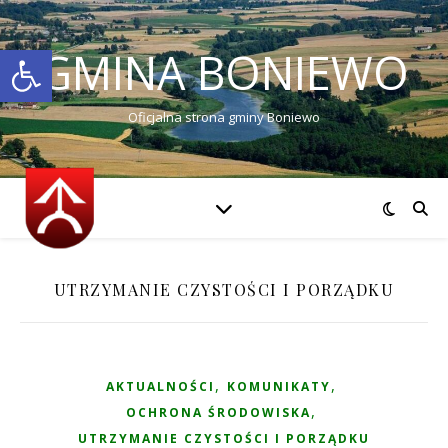
Otwórz pasek narzędzi
GMINA BONIEWO
Oficjalna strona gminy Boniewo
UTRZYMANIE CZYSTOŚCI I PORZĄDKU
,
,
AKTUALNOŚCI
KOMUNIKATY
,
OCHRONA ŚRODOWISKA
UTRZYMANIE CZYSTOŚCI I PORZĄDKU