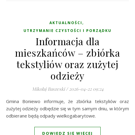
,
AKTUALNOŚCI
UTRZYMANIE CZYSTOŚCI I PORZĄDKU
Informacja dla
mieszkańców – zbiórka
tekstyliów oraz zużytej
odzieży
Mikołaj Baszeski
/
2026-04-22 09:24
Gmina Boniewo informuje, że zbiórka tekstyliów oraz
zużytej odzieży odbędzie się w tym samym dniu, w którym
odbierane będą odpady wielkogabarytowe.
DOWIEDZ SIĘ WIĘCEJ