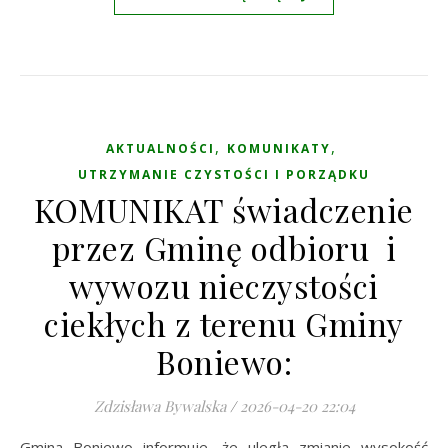
,
,
AKTUALNOŚCI
KOMUNIKATY
UTRZYMANIE CZYSTOŚCI I PORZĄDKU
KOMUNIKAT świadczenie
przez Gminę odbioru i
wywozu nieczystości
ciekłych z terenu Gminy
Boniewo:
Zdzisława Bywalska
/
2026-04-20 22:04
Gmina Boniewo informuje, że uległa zmianie wysokość