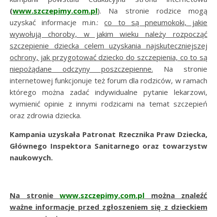
(
www.szczepimy.com.pl
). Na stronie rodzice mogą
uzyskać informacje m.in.:
co to są pneumokoki, jakie
wywołują choroby, w jakim wieku należy rozpocząć
szczepienie dziecka celem uzyskania najskuteczniejszej
ochrony, jak przygotować dziecko do szczepienia, co to są
niepożądane odczyny poszczepienne.
Na stronie
internetowej funkcjonuje też forum dla rodziców, w ramach
którego można zadać indywidualne pytanie lekarzowi,
wymienić opinie z innymi rodzicami na temat szczepień
oraz zdrowia dziecka.
Kampania uzyskała Patronat Rzecznika Praw Dziecka,
Głównego Inspektora Sanitarnego oraz towarzystw
naukowych.
Na stronie
www.szczepimy.com.pl
można znaleźć
ważne informacje przed zgłoszeniem się z dzieckiem