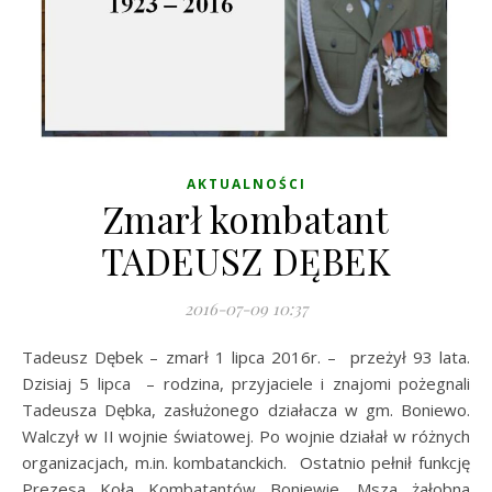
AKTUALNOŚCI
Zmarł kombatant
TADEUSZ DĘBEK
2016-07-09 10:37
Tadeusz Dębek – zmarł 1 lipca 2016r. – przeżył 93 lata.
Dzisiaj 5 lipca – rodzina, przyjaciele i znajomi pożegnali
Tadeusza Dębka, zasłużonego działacza w gm. Boniewo.
Walczył w II wojnie światowej. Po wojnie działał w różnych
organizacjach, m.in. kombatanckich. Ostatnio pełnił funkcję
Prezesa Koła Kombatantów Boniewie. Msza żałobna