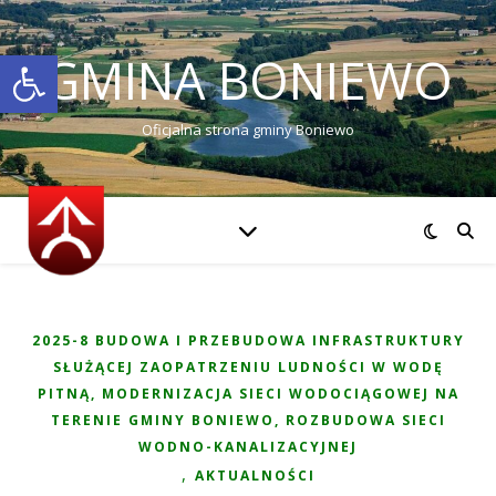
Otwórz pasek narzędzi
GMINA BONIEWO
Oficjalna strona gminy Boniewo
2025-8 BUDOWA I PRZEBUDOWA INFRASTRUKTURY
SŁUŻĄCEJ ZAOPATRZENIU LUDNOŚCI W WODĘ
PITNĄ, MODERNIZACJA SIECI WODOCIĄGOWEJ NA
TERENIE GMINY BONIEWO, ROZBUDOWA SIECI
WODNO-KANALIZACYJNEJ
,
AKTUALNOŚCI