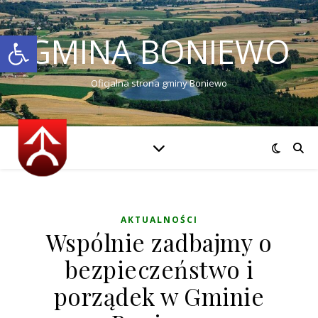
Otwórz pasek narzędzi
GMINA BONIEWO
Oficjalna strona gminy Boniewo
AKTUALNOŚCI
Wspólnie zadbajmy o
bezpieczeństwo i
porządek w Gminie