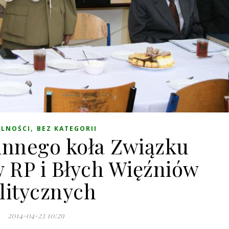
,
ALNOŚCI
BEZ KATEGORII
innego koła Związku
RP i Błych Więźniów
litycznych
2014-04-23 10:29