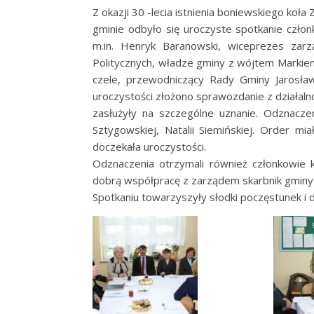
Z okazji 30 -lecia istnienia boniewskiego ko
gminie odbyło się uroczyste spotkanie człon
m.in. Henryk Baranowski, wiceprezes za
Politycznych, władze gminy z wójtem Markie
czele, przewodniczący Rady Gminy Jarosła
uroczystości złożono sprawozdanie z działalno
zasłużyły na szczególne uznanie. Odznaczen
Sztygowskiej, Natalii Siemińskiej. Order mi
doczekała uroczystości.
Odznaczenia otrzymali również członkowie k
dobrą współpracę z zarządem skarbnik gminy 
Spotkaniu towarzyszyły słodki poczęstunek i d