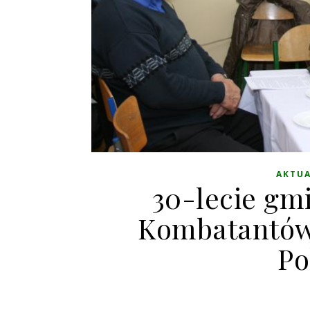
AKTU
30-lecie gm
Kombatantów 
Po