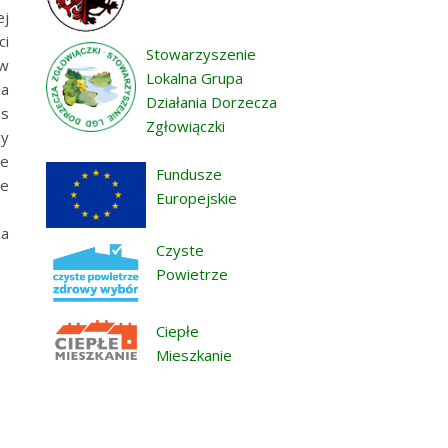
ej
ci
Stowarzyszenie
ów
Lokalna Grupa
na
Działania Dorzecza
as
Zgłowiączki
cy
ie
Fundusze
ie
Europejskie
za
Czyste
Powietrze
Ciepłe
Mieszkanie