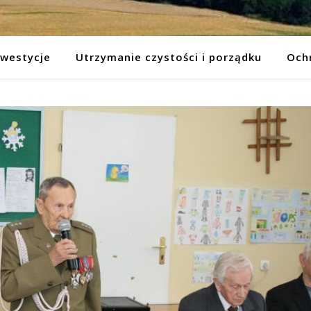
nwestycje
Utrzymanie czystości i porządku
Och