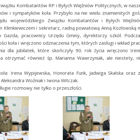
ła Związku Kombatantów RP i Byłych Więźniów Politycznych, w nasz
ków i sympatyków koła. Przybyło na nie wielu znamienitych goś
rządu wojewódzkiego Związku Kombatantów i Byłych Więźni
m Klimkiewiczem i sekretarz, radną powiatową Anną Kozłowską 
w Gazda, pracownicy Urzędu Gminy, dyrektorzy szkół. Podcz
ści koła i wręczono odznaczenia tym, których zasługi i wkład pra
ia dla jubilatek, które skończyły 90. rok życia wręczono Iren
ała otrzymać również śp. Marianna Wawrzyniak, ale niestety, n
oła: Irena Wypijewska, Honorata Funk, Jadwiga Skalska oraz 
Aleksandra Woźniak i Iwona Witczak.
ługie rozmowy nie tylko o przeszłości.