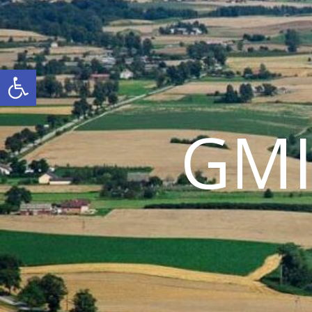
Otwórz pasek narzędzi
GM