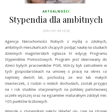
AKTUALNOŚCI
Stypendia dla ambitnych
2012-05-29 15:39
Agencja Nieruchomości Rolnych z myślą o zdolnych,
ambitnych mieszkańcach chcących podjąć naukę na studiach
dziennych magisterskich ogłasza XI edycję Programu
Stypendiów Pomostowych. Program jest skierowany do
dzieci byłych pracowników PGR, którzy byli zatrudnieni w
tych gospodarstwach na umowę o pracę na okres co
najmniej dwóch lat, pochodzą ze wsi lub małych
miasteczek, z rodzin o niskich dochodach, zostali przyjęci
na I rok studiów stacjonarnych na polskiej państwowej
uczelni wyższej oraz na egzaminie maturalnym zdobyli min.
105 punktów liczbowych.
Wnioski o stypendium należy składać on- Line na stronie