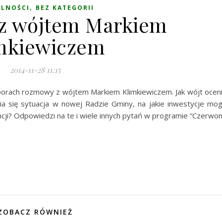
,
ALNOŚCI
BEZ KATEGORII
z wójtem Markiem
mkiewiczem
2014-11-28 11:15
orach rozmowy z wójtem Markiem Klimkiewiczem. Jak wójt ocen
ia się sytuacja w nowej Radzie Gminy, na jakie inwestycje mo
ncji? Odpowiedzi na te i wiele innych pytań w programie “Czerwo
ZOBACZ RÓWNIEŻ