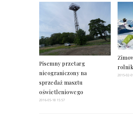
Zimow
Pisemny przetarg
rolni
nieograniczony na
2015-02-0
sprzedaż masztu
oświetleniowego
2016-05-18 15:57