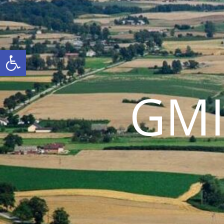
Otwórz pasek narzędzi
GM