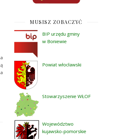
MUSISZ ZOBACZYĆ
BIP urzędu gminy
w Boniewie
ia
Powiat włocławski
gą
na
Stowarzyszenie WŁOF
Województwo
kujawsko-pomorskie