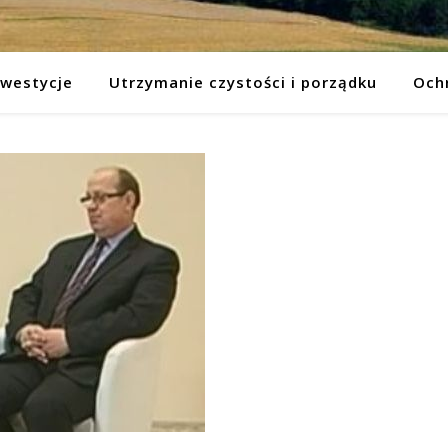
nwestycje
Utrzymanie czystości i porządku
Och