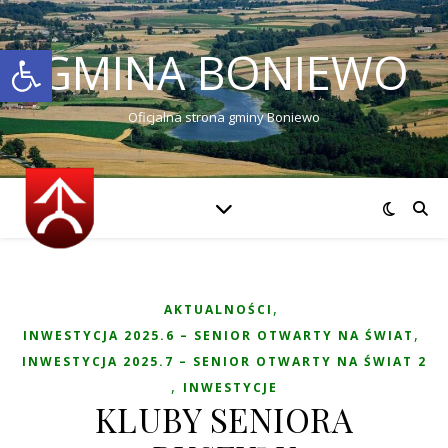
Otwórz pasek narzędzi
GMINA BONIEWO
Oficjalna strona gminy Boniewo
,
AKTUALNOŚCI
,
INWESTYCJA 2025.6 – SENIOR OTWARTY NA ŚWIAT
INWESTYCJA 2025.7 – SENIOR OTWARTY NA ŚWIAT 2
,
INWESTYCJE
KLUBY SENIORA