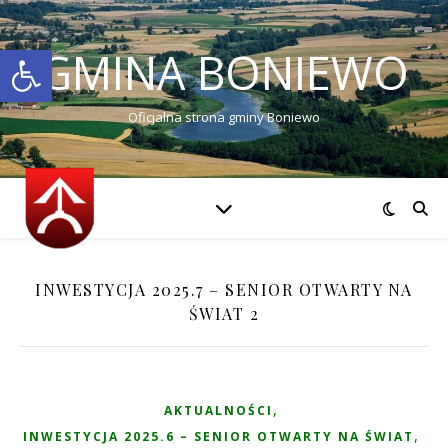
Otwórz pasek narzędzi
GMINA BONIEWO
Oficjalna strona gminy Boniewo
INWESTYCJA 2025.7 – SENIOR OTWARTY NA
ŚWIAT 2
,
AKTUALNOŚCI
,
INWESTYCJA 2025.6 – SENIOR OTWARTY NA ŚWIAT