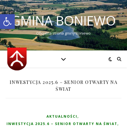
Otwórz pasek narzędzi
GMINA BONIEWO
Oficjalna strona gminy Boniewo
INWESTYCJA 2025.6 – SENIOR OTWARTY NA
ŚWIAT
,
AKTUALNOŚCI
,
INWESTYCJA 2025.6 – SENIOR OTWARTY NA ŚWIAT